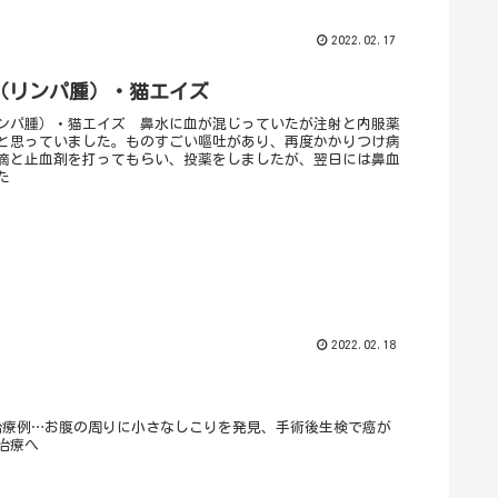
2022.02.17
（リンパ腫）・猫エイズ
ンパ腫）・猫エイズ 鼻水に血が混じっていたが注射と内服薬
と思っていました。ものすごい嘔吐があり、再度かかりつけ病
滴と止血剤を打ってもらい、投薬をしましたが、翌日には鼻血
た
2022.02.18
治療例…お腹の周りに小さなしこりを発見、手術後生検で癌が
治療へ