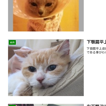
下顎扁平
症例
下顎扁平上皮
である事がわ