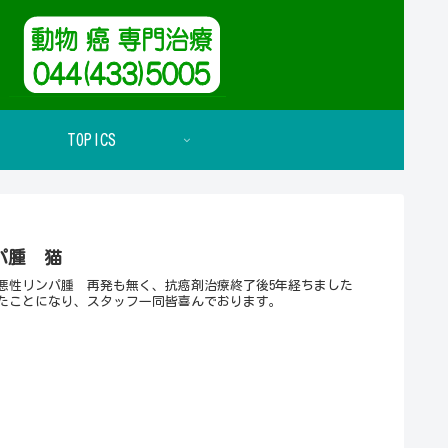
TOPICS
パ腫 猫
悪性リンパ腫 再発も無く、抗癌剤治療終了後5年経ちました
たことになり、スタッフ一同皆喜んでおります。