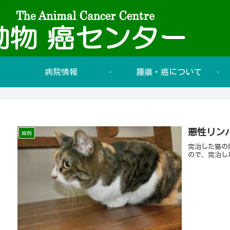
病院情報
腫瘍・癌について
悪性リン
症例
完治した猫の
ので、完治し