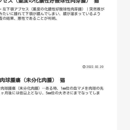
ブセス（重度の化膿性好酸球性肉芽腫） 猫
・左下顎アブセス（重度の化膿性好酸球性肉芽腫）｜突然首が
みたいに腫れて下顎が膿んでしまい、膿が溜まっているよう
査の結果、悪性であることが判明。
2022.02.20
指肉球腫瘍（未分化肉腫） 猫
指肉球腫瘍（未分化肉腫）…ある時、1mm位の血マメを肉球の先
1ヶ月後には倍以上となり、5mm位の大きさにまでなってしま