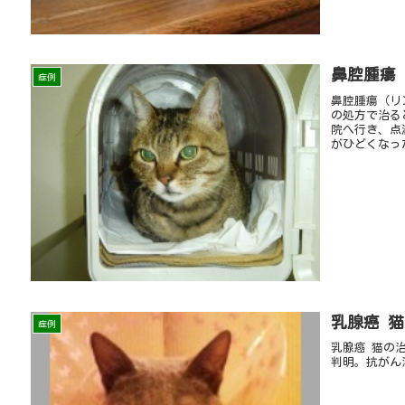
鼻腔腫瘍
症例
鼻腔腫瘍（リ
の処方で治る
院へ行き、点
がひどくなっ
乳腺癌 猫
症例
乳腺癌 猫の
判明。抗がん