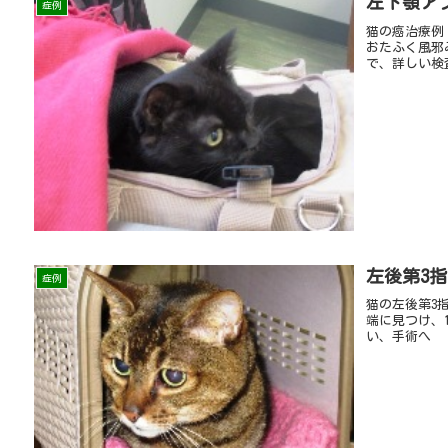
左下顎ア
症例
猫の癌治療例
おたふく風邪
で、詳しい検
左後第3
症例
猫の左後第3
端に見つけ、
い、手術へ