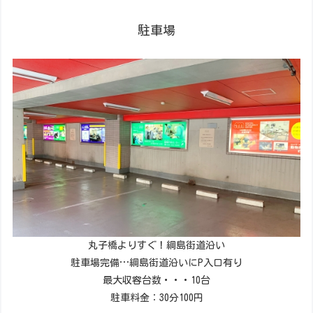
駐車場
丸子橋よりすぐ！綱島街道沿い
駐車場完備…綱島街道沿いにP入口有り
最大収容台数・・・10台
駐車料金：30分100円