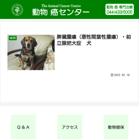
脾臓腫瘍（悪性間葉性腫瘍）・前
症例
立腺肥大症 犬
2022.02.18