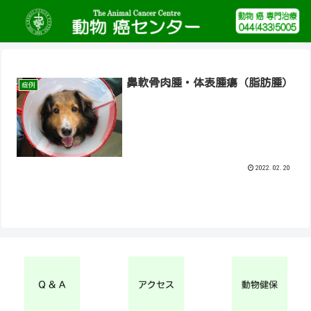
鼻軟骨肉腫・体表腫瘍（脂肪腫）
症例
2022.02.20