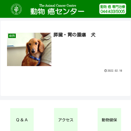
膵臓・胃の腫瘍 犬
症例
2022.02.18