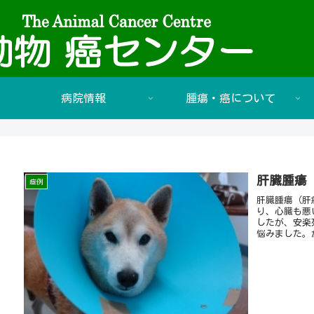
病院情報
腫瘍・癌について
肝臓腫瘍
症例
肝臓腫瘍（肝
り、心臓も悪
したが、安楽
悩みました。
する事に決め